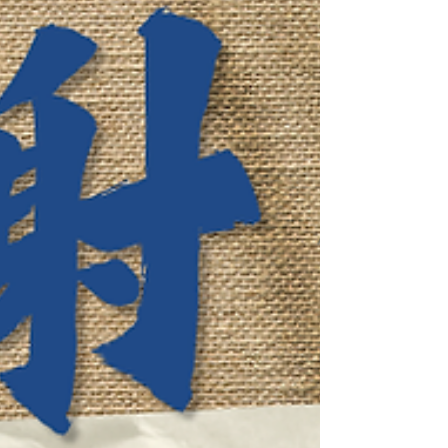
血糖、血脂及心房颤动等筛查，进行中风风险评估
并提供健康咨询🩺 职业司机因长时间驾驶🚗、缺乏
运动🏃‍♂️，加上不良的饮食及生活习惯，所带来的健
康风险令人关注😟。研究显示，在过去20年间18至
55岁的年轻中风个案中，职业司机被发现属于高风
险群组，约半数司机患有高血压或胆固醇偏高，并
伴随糖尿病、肥胖及吸烟等问题🚭。我们希望通过
本次活动，提升公众尤其是职业司机的健康意识，
及早控制风险，预防中风💡 再次感谢所有热心参与
的学生、同事及参加者，你们的付出让本次活动得
以圆满成功🎉！让我们继续携手努力，推