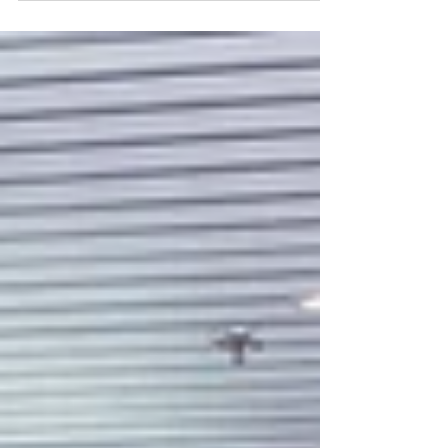
支援并促进康复进程。欢迎所有感兴趣的人士参
加！ 主题：健康的「风」险管理——中风的预防、
管理及康复支援 日期：2026 年 5 月 23 日（星期
六） 时间：下午 2:30 – 3:45 讲者：刘巨基 医生 地
点：播道会港福堂 一楼副堂（香港金钟夏悫道 16 号
远东金融中心 1 楼） 对象：教会内外有兴趣人士 报
名方式：扫描海报中的二维码或点击以下链接登记
报名
https://docs.google.com/forms/d/e/1FAIpQLSd
Q0_dH_HFTUVwVpsBuLfXlgz3ZrQk8h4LNWSVn
jJH_xOOQyA/viewform