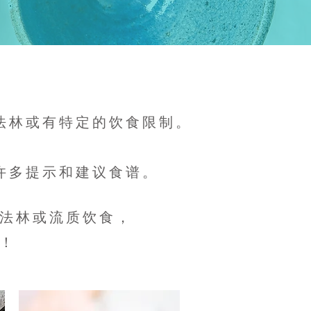
林或有特定的饮食限制。​
许多提示和建议食谱。
华法林或流质饮食，
！