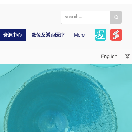
资源中心
数位及遥距医疗
More
繁
English
|