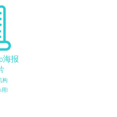
pp海报
片
机构
用)