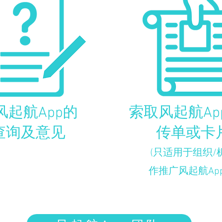
风起航App的
​索取风起航A
​查询及意见
传单或卡
(只适用于组织/
作推广风起航App