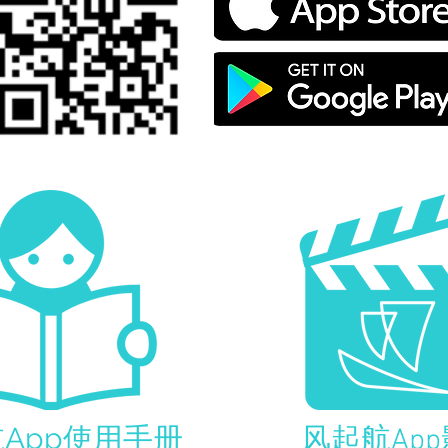
App使用手册
风起航Ap