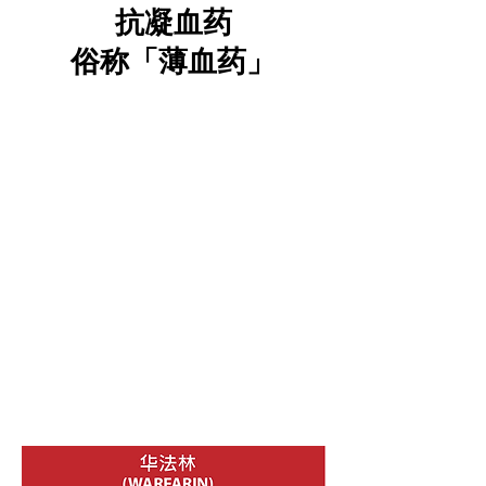
抗凝血药
俗称「薄血药」
抗血小板药物不能有效地预防心房
颤动引致的缺血性中风
抑制凝血机制能防止血栓形成和堵
塞血管，减低心房颤动患者中风风
险约六成
传统薄血药，如华法林
(Warfarin)
新型薄血药，如达比加群
(Dabigatran)，利伐沙班
(Rivaroxaban)，阿哌沙班
(Apixaban)，艾多沙班
(Edoxaban)