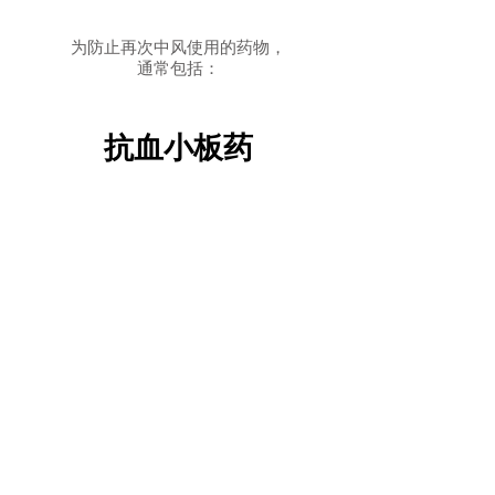
为防止再次中风使用的药物，
通常包括：
抗血小板药
例如： 阿司匹林 (Aspirin)、氯吡
格雷 (Clopidogrel)、替卡格雷
(Ticagrelor）
主要作用：抑制血小板粘附聚集，
防止血栓形成并堵塞血管，以减低
中风的危机
副作用：肠胃不适或出血，出现淤
青、牙龈出血或鼻出血