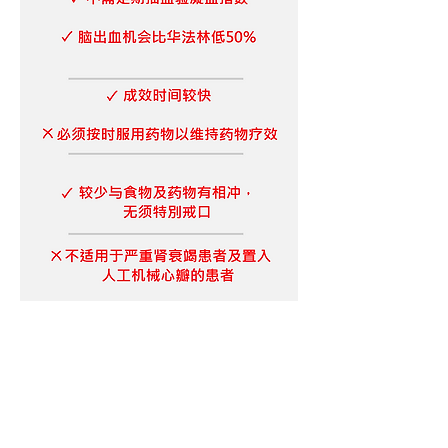
降胆固醇药
他汀，易降醇、PCSK9抑制剂