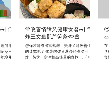
| 低
💚改善情绪又健康食谱🥗| 气

炸三文鱼配芦笋条🐟🍟
🥗
心理健康亦
怎样才能煮出富营养且美味又能改善情绪
在
留意HKU
的菜式呢？ 传统的炸鱼薯条经高温油
含
便能享用富
炸，皆为‼ ️高油和高热量的食物‼ ️。但富
食
。 我们
营养和健康的食物往往给人乏味和提不起
为
餐后吃一些
食欲的印象。其实透过改变食材、烹调手
康
常进食大量
法、油份份量等等，便能享受到相对健康
改
们身体有负
又滋味的「炸鱼薯条」！以下食谱除了教
这
大家较健康的烹调...
🧑