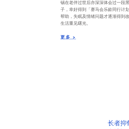
锡在老伴过世后亦深深体会过一段
子，幸好得到「赛马会乐龄同行计
帮助，失眠及情绪问题才逐渐得到
生活重见曙光。
​​更多 >
长者抑郁