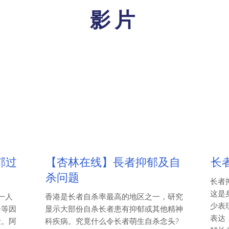
影片
郁过
【杏林在线】長者抑郁及自
长
杀问题
长者
这是
一人
香港是长者自杀率最高的地区之一，研究
少表
居等因
显示大部份自杀长者患有抑郁或其他精神
表达
险。阿
科疾病。究竟什么令长者萌生自杀念头?