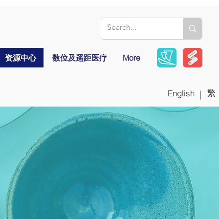
资源中心
数位及遥距医疗
More
繁
English
|