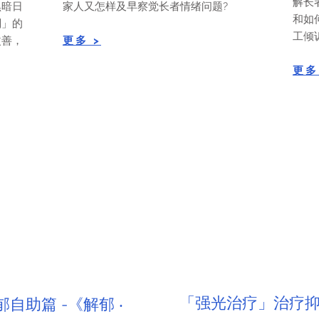
解长
黑暗日
家人又怎样及早察觉长者情绪问题?
和如
划」的
工倾
改善，
​更多 >
​更多
「强光治疗」治疗
自助篇 -《解郁 ‧