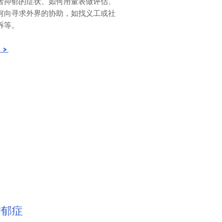
者抑郁的症状、如何用量表做评估、
何向寻求外界的协助，如找义工或社
诉等。
 >
抑郁症