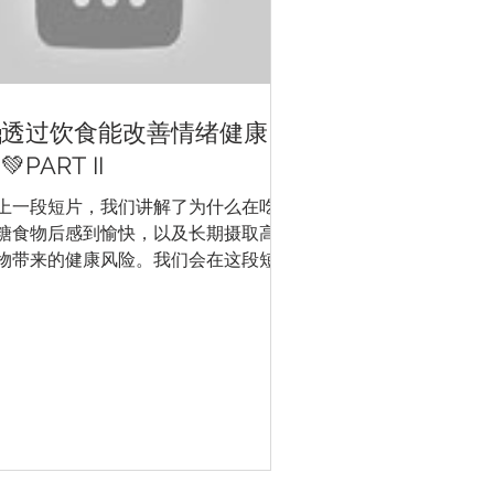
透过饮食能改善情绪健康？
💚PART II
上一段短片，我们讲解了为什么在吃完
糖食物后感到愉快，以及长期摄取高糖
物带来的健康风险。我们会在这段短片
大家推荐几款能够令我们吃得开心又健
的食物，希望大家都可以透过健康饮食
善情绪💚！我们会继续向大家分享利用
些食材制作的健康版「纾压食物」食谱
‍🍳。...