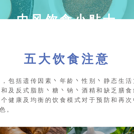
中风饮食小贴士
五大饮食注意
中，包括遗传因素丶年龄丶性别丶静态生活
饱和及反式脂肪丶糖丶钠丶酒精和缺乏膳食
一个健康及均衡的饮食模式对于预防和再次
色。