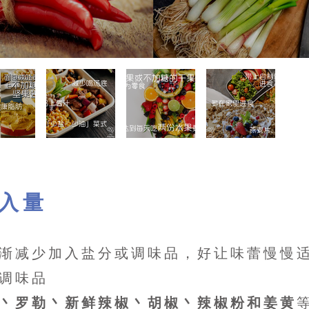
摄入量
渐减少加入盐分或调味品，好让味蕾慢慢
调味品
丶罗勒丶新鲜辣椒丶胡椒丶辣椒粉和姜黄