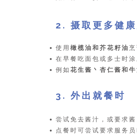
2. 摄取更多健
使用
橄榄油和芥花籽油
烹
在早餐吃面包或多士时涂
例如
花生酱丶杏仁酱和牛
3. 外出就餐时
尝试免去酱汁，或要求酱
点餐时可尝试要求服务员