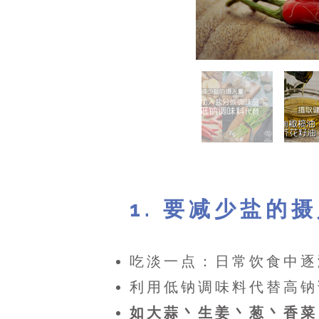
1. 要减少盐的
吃淡一点：日常饮食中逐
利用低钠调味料代替高钠
如大蒜丶生姜丶葱丶香菜