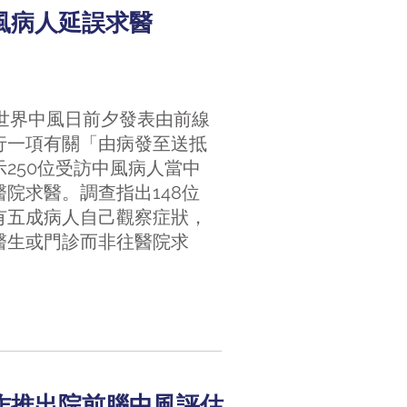
風病人延誤求醫
9世界中風日前夕發表由前線
行一項有關「由病發至送抵
250位受訪中風病人當中
院求醫。調查指出148位
有五成病人自己觀察症狀，
醫生或門診而非往醫院求
作推出院前腦中風評估