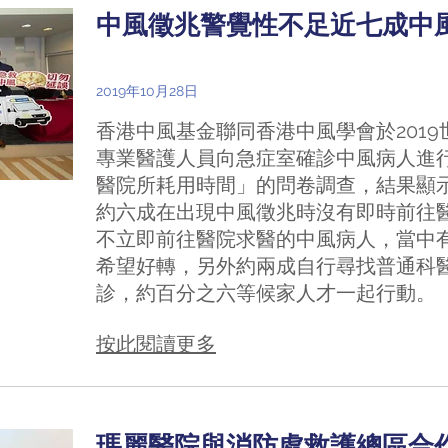
中風徵兆警覺性不足近七成中
2019年10月28日
香港中風基金聯同香港中風學會於201
專業醫護人員向急症室確診中風病人進
醫院所耗用時間」的問卷調查，結果顯示
約六成在出現中風徵兆時沒有即時前往醫
不立即前往醫院求醫的中風病人，當中
希望好轉，另外約兩成自行尋找普通科
診，約百分之六等候家人才一起行動。
按此閱讀更多
瑪麗醫院與消防處救護總區合