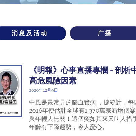
消息及活动
广播
《明報》心事直播專欄 - 剖
高危風險因素
2020年12月9日
中風是最常見的腦血管病 ，據統計，每
2016年便估計全球有1,370萬宗新增
與年輕人無關！這個突如其來又叫人措
年齡有下降趨勢，令人憂心。