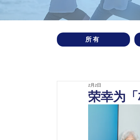
所有
2月2日
荣幸为「