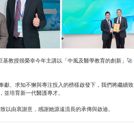
劉巨基教授很榮幸今年主講以「中風及醫學教育的創新」🚀
奉獻、求知不懈與專注投入的榜樣啟發下，我們將繼續致
，並培育新一代醫護專才。
教授致以由衷謝意，感謝她源遠流長的承傳與啟迪。