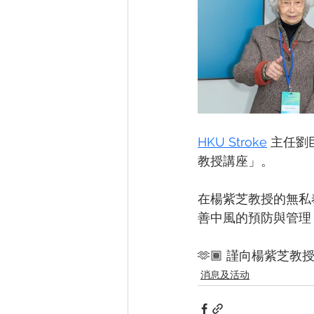
HKU Stroke
 主任
教授講座」。
在楊紫芝教授的無私
善中風的預防與管理
🫶🏾 謹向楊紫芝
消息及活动