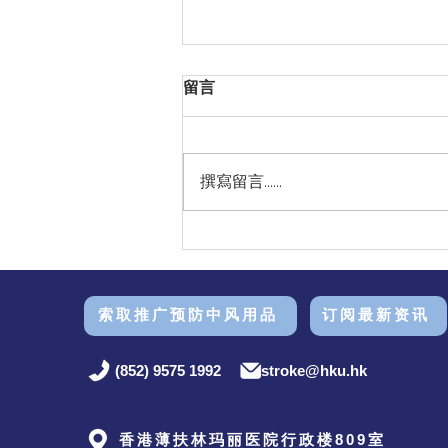
留言
撰寫留言......
重温 健康「风」险讲座 | 拆解
中风迷思！ 🧠🧐
索取推广预防中风用品
订阅最新资讯
(852) 9575 1992
stroke@hku.hk
香港薄扶林玛丽医院行政楼809室