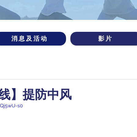
消息及活动
影片
线】提防中风
CQj5wU-s0